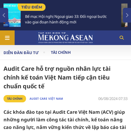
GÓC NHÌN THẲNG
ại bước
Góp ý Luật Phát triển đô thị: Cần chuyển từ 
cơ chế' sang chủ động 'kiến tạo cơ chế'
TÀI CHÍNH
DIỄN ĐÀN ĐẦU TƯ
Audit Care hỗ trợ nguồn nhân lực tài
chính kế toán Việt Nam tiếp cận tiêu
chuẩn quốc tế
06/08/2024 07:33
TÀI CHÍNH
AUDIT CARE VIỆT NAM
Các khóa đào tạo tại Audit Care Việt Nam (ACV) giúp
những người làm công tác tài chính, kế toán nâng
cao năng lực, nắm vững kiến thức về lập báo cáo tài