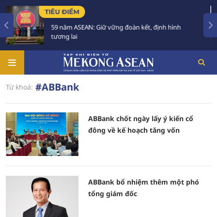
TIÊU ĐIỂM
59 năm ASEAN: Giữ vững đoàn kết, định hình
tương lai
#ABBank
Từ khoá:
ABBank chốt ngày lấy ý kiến cổ
đông về kế hoạch tăng vốn
ABBank bổ nhiệm thêm một phó
tổng giám đốc