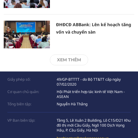
ĐHĐCĐ ABBank: Lên kế hoạch tăng
vốn và chuyển sàn
XEM THÊM
Giấy phép số:
49/GP-BTTTT - do Bộ TT&TT cấp ngày
07/02/2020
Cơ quan chủ quản:
Hội Phát triển hợp tác kinh tế Việt Nam -
ASEAN
Tổng biên tập:
Nguyễn Hà Thắng
VP Ban biên tập:
Tầng 5, Lê Xuân 2 Building, Lô C15/D21 Khu
đô thị mới Cầu Giấy, Ngõ 100 Dịch Vọng
Hâụ, P. Cầu Giấy, Hà Nội