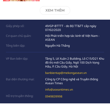
XEM THÊM
Giấy phép số:
49/GP-BTTTT - do Bộ TT&TT cấp ngày
07/02/2020
Cơ quan chủ quản:
Hội Phát triển hợp tác kinh tế Việt Nam -
ASEAN
Tổng biên tập:
Nguyễn Hà Thắng
VP Ban biên tập:
Tầng 5, Lê Xuân 2 Building, Lô C15/D21 Khu
đô thị mới Cầu Giấy, Ngõ 100 Dịch Vọng
Hâụ, P. Cầu Giấy, Hà Nội
banbientap@mekongasean.vn
Đại diện thương mại:
Công ty CP Công nghệ và Truyền thông
Asean Times
info@aseantimes.vn
Hỗ trợ truyền thông:
0949839998