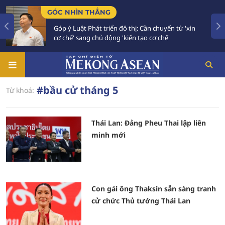
GÓC NHÌN THẲNG
Góp ý Luật Phát triển đô thị: Cần chuyển từ 'xin
cơ chế' sang chủ động 'kiến tạo cơ chế'
#bầu cử tháng 5
Từ khoá:
Thái Lan: Đảng Pheu Thai lập liên
minh mới
Con gái ông Thaksin sẵn sàng tranh
cử chức Thủ tướng Thái Lan