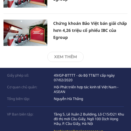
Chứng khoán Bảo Việt bán giải chấp
hơn 4,26 triệu cổ phiếu IBC của
Egroup
XEM THÊM
Giấy phép số:
49/GP-BTTTT - do Bộ TT&TT cấp ngày
07/02/2020
Cơ quan chủ quản:
Hội Phát triển hợp tác kinh tế Việt Nam -
ASEAN
Tổng biên tập:
Nguyễn Hà Thắng
VP Ban biên tập:
Tầng 5, Lê Xuân 2 Building, Lô C15/D21 Khu
đô thị mới Cầu Giấy, Ngõ 100 Dịch Vọng
Hâụ, P. Cầu Giấy, Hà Nội