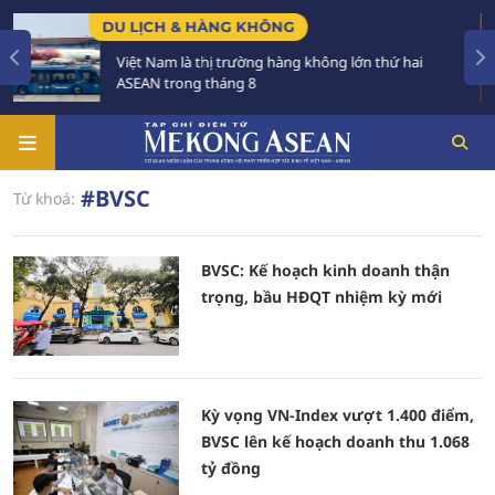
DU LỊCH & HÀNG KHÔNG
Việt Nam là thị trường hàng không lớn thứ hai
ASEAN trong tháng 8
#BVSC
Từ khoá:
BVSC: Kế hoạch kinh doanh thận
trọng, bầu HĐQT nhiệm kỳ mới
Kỳ vọng VN-Index vượt 1.400 điểm,
BVSC lên kế hoạch doanh thu 1.068
tỷ đồng