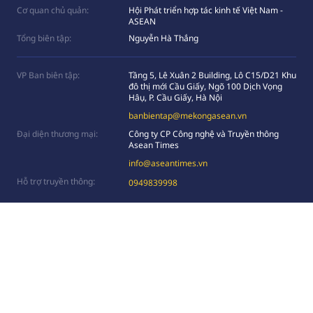
Cơ quan chủ quản:
Hội Phát triển hợp tác kinh tế Việt Nam -
ASEAN
Tổng biên tập:
Nguyễn Hà Thắng
VP Ban biên tập:
Tầng 5, Lê Xuân 2 Building, Lô C15/D21 Khu
đô thị mới Cầu Giấy, Ngõ 100 Dịch Vọng
Hâụ, P. Cầu Giấy, Hà Nội
banbientap@mekongasean.vn
Đại diện thương mại:
Công ty CP Công nghệ và Truyền thông
Asean Times
info@aseantimes.vn
Hỗ trợ truyền thông:
0949839998