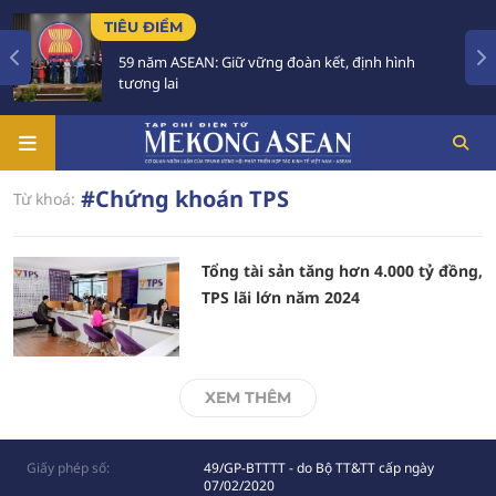
TIÊU ĐIỂM
59 năm ASEAN: Giữ vững đoàn kết, định hình
tương lai
#Chứng khoán TPS
Từ khoá:
Tổng tài sản tăng hơn 4.000 tỷ đồng,
TPS lãi lớn năm 2024
XEM THÊM
Giấy phép số:
49/GP-BTTTT - do Bộ TT&TT cấp ngày
07/02/2020