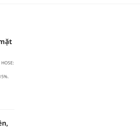
 mặt
, HOSE:
 15%.
ền,