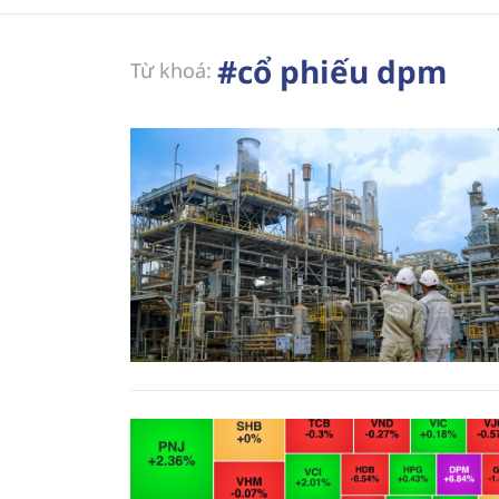
#cổ phiếu dpm
Từ khoá: