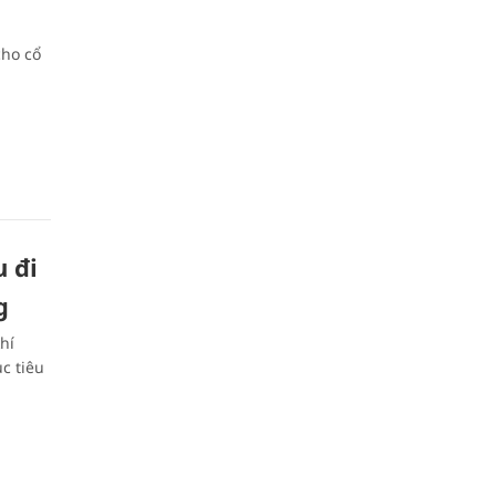
cho cổ
 đi
g
hí
c tiêu