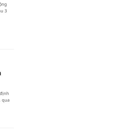
động
au 3
à
 định
, qua