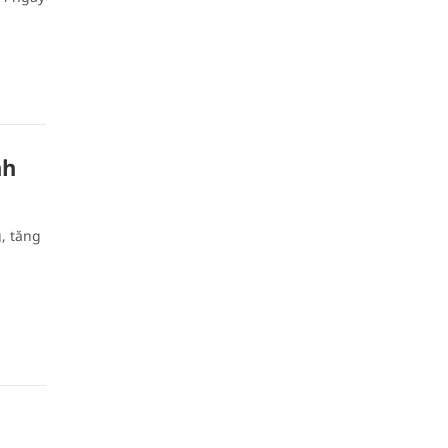
nh
, tăng