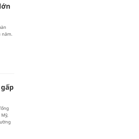
lớn
oàn
u năm.
 gấp
Tổng
 Mỹ,
hường