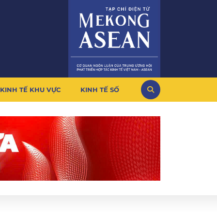
KINH TẾ KHU VỰC
KINH TẾ SỐ