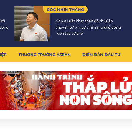
GÓC NHÌN THẲNG
Đối
Góp ý Luật Phát triển đô thị: Cần
 động
chuyển từ 'xin cơ chế' sang chủ động
'kiến tạo cơ chế'
IỆP
THƯƠNG TRƯỜNG ASEAN
DIỄN ĐÀN ĐẦU TƯ