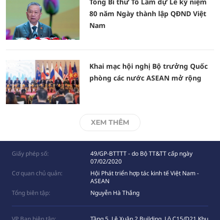
Tổng Bí thư Tô Lâm dự Lễ kỷ niệm
80 năm Ngày thành lập QĐND Việt
Nam
Khai mạc hội nghị Bộ trưởng Quốc
phòng các nước ASEAN mở rộng
XEM THÊM
Giấy phép số:
49/GP-BTTTT - do Bộ TT&TT cấp ngày
07/02/2020
Cơ quan chủ quản:
Hội Phát triển hợp tác kinh tế Việt Nam -
ASEAN
Tổng biên tập:
Nguyễn Hà Thắng
VP Ban biên tập:
Tầng 5, Lê Xuân 2 Building, Lô C15/D21 Khu