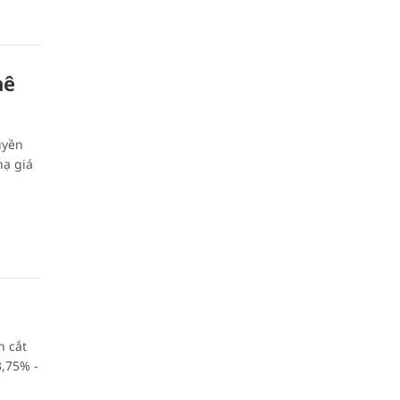
hê
uyền
hạ giá
h cắt
3,75% -