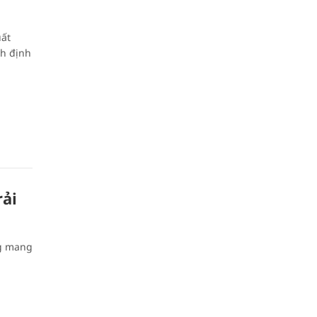
uất
ch định
ải
ng mang