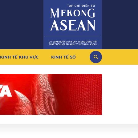
KINH TẾ KHU VỰC
KINH TẾ SỐ