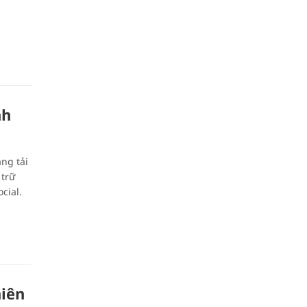
nh
ng tải
 trữ
cial.
hiên