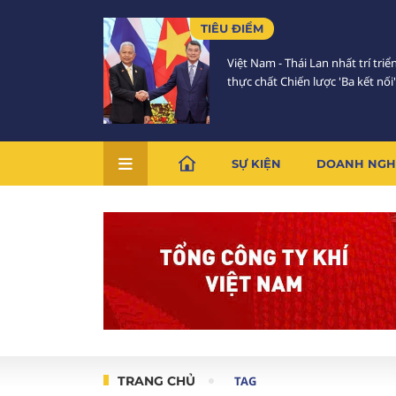
TIÊU ĐIỂM
Việt Nam - Thái Lan nhất trí triể
thực chất Chiến lược 'Ba kết nối'
SỰ KIỆN
DOANH NGH
TRANG CHỦ
TAG