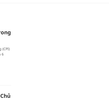
rong
 (CPI)
n 6
 Chủ