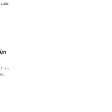
g cuộc
iên
uất cơ
áng