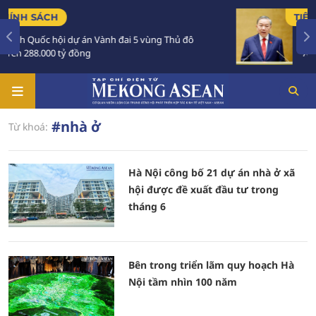
TIÊU ĐIỂM
i dự án Vành đai 5 vùng Thủ đô
Tổng Bí thư, Chủ
tỷ đồng
Australia và New 
#nhà ở
Từ khoá:
Hà Nội công bố 21 dự án nhà ở xã
hội được đề xuất đầu tư trong
tháng 6
Bên trong triển lãm quy hoạch Hà
Nội tầm nhìn 100 năm