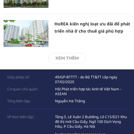
HoREA kiến nghị loạt ưu đãi để phát
triển nhà ở cho thuê giá phù hợp
XEM THÊM
Giấy phép số:
49/GP-BTTTT - do Bộ TT&TT cấp ngày
07/02/2020
Cơ quan chủ quản:
Hội Phát triển hợp tác kinh tế Việt Nam -
ASEAN
Tổng biên tập:
Nguyễn Hà Thắng
VP Ban biên tập:
Tầng 5, Lê Xuân 2 Building, Lô C15/D21 Khu
đô thị mới Cầu Giấy, Ngõ 100 Dịch Vọng
Hâụ, P. Cầu Giấy, Hà Nội