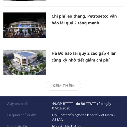
Chi phí leo thang, Petrosetco vẫn
báo lãi quý 2 tăng mạnh
Hà Đô báo lãi quý 2 cao gấp 4 lần
cùng kỳ nhờ tiết giảm chi phí
XEM THÊM
Giấy phép số:
49/GP-BTTTT - do Bộ TT&TT cấp ngày
07/02/2020
Cơ quan chủ quản:
Hội Phát triển hợp tác kinh tế Việt Nam -
ASEAN
Tổng biên tập:
Nguyễn Hà Thắng