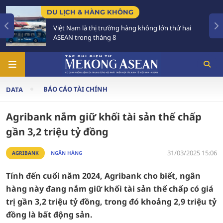
DU LỊCH & HÀNG KHÔNG
Việt Nam là thị trường hàng không lớn thứ hai
ASEAN trong tháng 8
BÁO CÁO TÀI CHÍNH
DATA
Agribank nắm giữ khối tài sản thế chấp
gần 3,2 triệu tỷ đồng
31/03/2025 15:06
AGRIBANK
NGÂN HÀNG
Tính đến cuối năm 2024, Agribank cho biết, ngân
hàng này đang nắm giữ khối tài sản thế chấp có giá
trị gần 3,2 triệu tỷ đồng, trong đó khoảng 2,9 triệu tỷ
đồng là bất động sản.