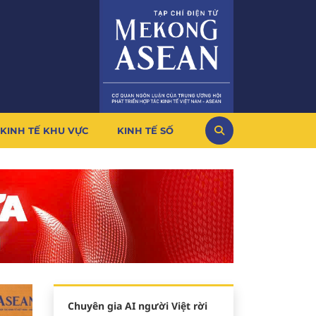
KINH TẾ KHU VỰC
KINH TẾ SỐ
Chuyên gia AI người Việt rời