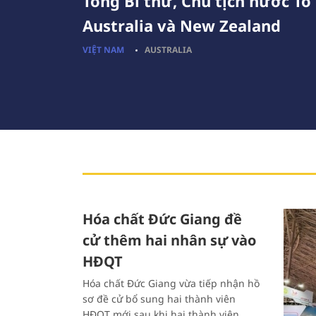
Tổng Bí thư, Chủ tịch nước T
Australia và New Zealand
VIỆT NAM
AUSTRALIA
Hóa chất Đức Giang đề
cử thêm hai nhân sự vào
HĐQT
Hóa chất Đức Giang vừa tiếp nhận hồ
sơ đề cử bổ sung hai thành viên
HĐQT mới sau khi hai thành viên