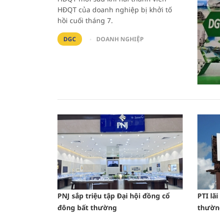
HĐQT của doanh nghiệp bị khởi tố
hồi cuối tháng 7.
DGC
DOANH NGHIỆP
PNJ sắp triệu tập Đại hội đồng cổ
PTI lã
đông bất thường
thườn