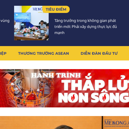
TIÊU ĐIỂM
5 vùng
Tăng trưởng trong không gian phát
triển mới: Phải xây dựng thực lực đủ
mạnh
IỆP
THƯƠNG TRƯỜNG ASEAN
DIỄN ĐÀN ĐẦU TƯ