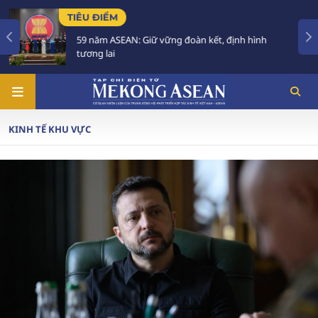
TIÊU ĐIỂM
59 năm ASEAN: Giữ vững đoàn kết, định hình
tương lai
KINH TẾ KHU VỰC