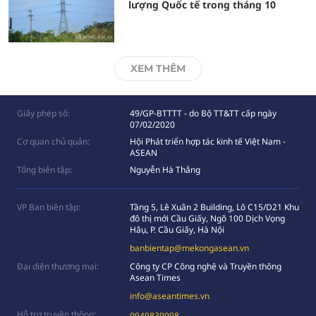
lượng Quốc tế trong tháng 10
XEM THÊM
Giấy phép số:
49/GP-BTTTT - do Bộ TT&TT cấp ngày
07/02/2020
Cơ quan chủ quản:
Hội Phát triển hợp tác kinh tế Việt Nam -
ASEAN
Tổng biên tập:
Nguyễn Hà Thắng
VP Ban biên tập:
Tầng 5, Lê Xuân 2 Building, Lô C15/D21 Khu
đô thị mới Cầu Giấy, Ngõ 100 Dịch Vọng
Hâụ, P. Cầu Giấy, Hà Nội
banbientap@mekongasean.vn
Đại diện thương mại:
Công ty CP Công nghệ và Truyền thông
Asean Times
info@aseantimes.vn
Hỗ trợ truyền thông:
0949839998