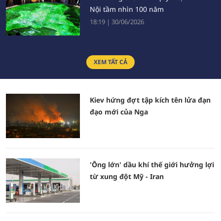
Nội tầm nhìn 100 năm
18:19
|
30/06/2026
Những doanh nghiệp Việt trong Top
XEM TẤT CẢ
100 Đông Nam Á
21:29
|
24/06/2026
Kiev hứng đợt tập kích tên lửa đạn
Sự trung thực của báo chí là nền
đạo mới của Nga
tảng tạo dựng niềm tin xã hội
14:31
|
22/06/2026
'Ông lớn' dầu khí thế giới hưởng lợi
từ xung đột Mỹ - Iran