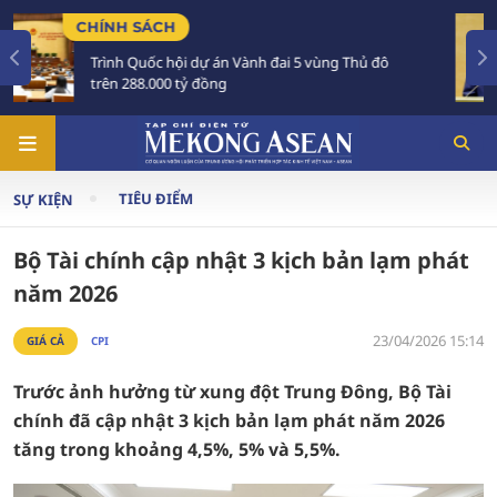
TIÊU ĐIỂM
Thủ đô
Tổng Bí thư, Chủ tịch nước Tô Lâm sắp thă
Australia và New Zealand
TIÊU ĐIỂM
SỰ KIỆN
Bộ Tài chính cập nhật 3 kịch bản lạm phát
năm 2026
23/04/2026 15:14
GIÁ CẢ
CPI
Trước ảnh hưởng từ xung đột Trung Đông, Bộ Tài
chính đã cập nhật 3 kịch bản lạm phát năm 2026
tăng trong khoảng 4,5%, 5% và 5,5%.