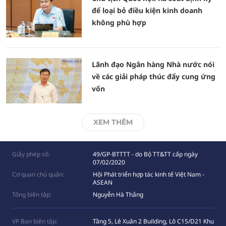
để loại bỏ điều kiện kinh doanh
không phù hợp
Lãnh đạo Ngân hàng Nhà nước nói
về các giải pháp thúc đẩy cung ứng
vốn
XEM THÊM
Giấy phép số:
49/GP-BTTTT - do Bộ TT&TT cấp ngày
07/02/2020
Cơ quan chủ quản:
Hội Phát triển hợp tác kinh tế Việt Nam -
ASEAN
Tổng biên tập:
Nguyễn Hà Thắng
VP Ban biên tập:
Tầng 5, Lê Xuân 2 Building, Lô C15/D21 Khu