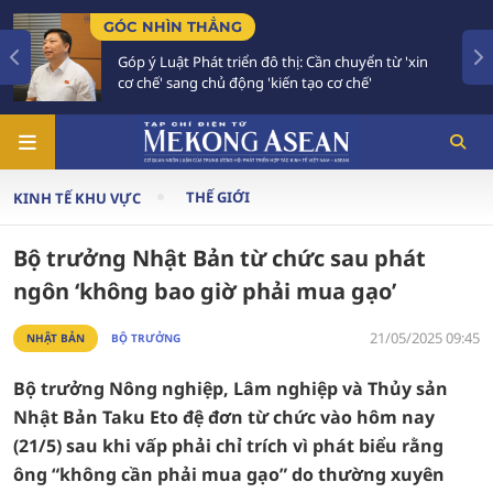
TIÊU ĐIỂM
 Cần chuyển từ 'xin
Bế mạc Hội nghị Ngoại giao 33: 
ạo cơ chế'
vào giai đoạn hành động mới
THẾ GIỚI
KINH TẾ KHU VỰC
Bộ trưởng Nhật Bản từ chức sau phát
ngôn ‘không bao giờ phải mua gạo’
21/05/2025 09:45
NHẬT BẢN
BỘ TRƯỞNG
Bộ trưởng Nông nghiệp, Lâm nghiệp và Thủy sản
Nhật Bản Taku Eto đệ đơn từ chức vào hôm nay
(21/5) sau khi vấp phải chỉ trích vì phát biểu rằng
ông “không cần phải mua gạo” do thường xuyên