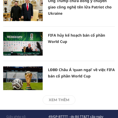
Ông Trump chưa đồng ý chuyển
giao công nghệ tên lửa Patriot cho
Ukraine
FIFA hủy kế hoạch bán cổ phần
World Cup
LĐBĐ Châu Á ‘quan ngại’ về việc FIFA
bán cổ phần World Cup
XEM THÊM
Giấy phép số:
49/GP-BTTTT - do Bộ TT&TT cấp ngày