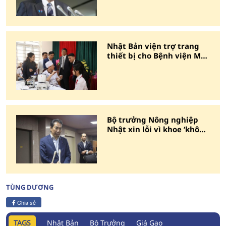
Nhật Bản viện trợ trang
thiết bị cho Bệnh viện Mắt
tỉnh Hà Nam
Bộ trưởng Nông nghiệp
Nhật xin lỗi vì khoe ‘không
bao giờ phải mua gạo’
TÙNG DƯƠNG
Chia sẻ
TAGS
Nhật Bản
Bộ Trưởng
Giá Gạo