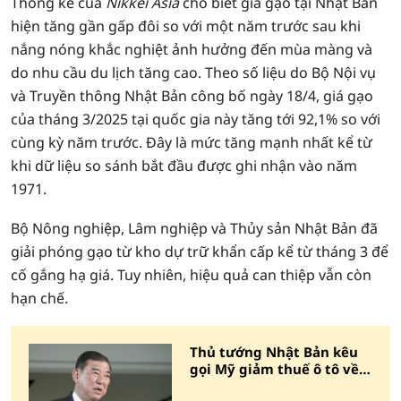
Thống kê của
Nikkei Asia
cho biết giá gạo tại Nhật Bản
hiện tăng gần gấp đôi so với một năm trước sau khi
nắng nóng khắc nghiệt ảnh hưởng đến mùa màng và
do nhu cầu du lịch tăng cao. Theo số liệu do Bộ Nội vụ
và Truyền thông Nhật Bản công bố ngày 18/4, giá gạo
của tháng 3/2025 tại quốc gia này tăng tới 92,1% so với
cùng kỳ năm trước. Đây là mức tăng mạnh nhất kể từ
khi dữ liệu so sánh bắt đầu được ghi nhận vào năm
1971.
Bộ Nông nghiệp, Lâm nghiệp và Thủy sản Nhật Bản đã
giải phóng gạo từ kho dự trữ khẩn cấp kể từ tháng 3 để
cố gắng hạ giá. Tuy nhiên, hiệu quả can thiệp vẫn còn
hạn chế.
Thủ tướng Nhật Bản kêu
gọi Mỹ giảm thuế ô tô về
0%