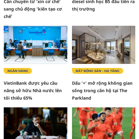
Cần chuyển từ 'xin cơ chế'
diesel sinh học B5 đầu tiên ra
sang chủ động 'kiến tạo cơ
thị trường
chế'
NGÂN HÀNG
BẤT ĐỘNG SẢN - HẠ TẦNG
VietinBank được yêu cầu
Dấu '+' mở rộng không gian
nâng sở hữu Nhà nước lên
sống trong căn hộ tại The
tối thiểu 65%
Parkland