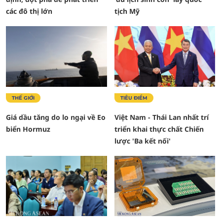
các đô thị lớn
tịch Mỹ
THẾ GIỚI
TIÊU ĐIỂM
Giá dầu tăng do lo ngại về Eo
Việt Nam - Thái Lan nhất trí
biển Hormuz
triển khai thực chất Chiến
lược 'Ba kết nối'