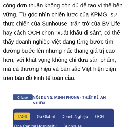
công đơn thuần không còn đủ để tạo vị thế bền
vững. Từ góc nhìn chiến lược của KPMG, sự
thực chiến của Sunhouse, trăn trở của BV Life
hay cách OCH chọn “xuất khẩu di sản”, có thể
thấy doanh nghiệp Việt đang từng bước tìm
đường bước lên những nấc thang giá trị cao
hơn, với khát vọng không chỉ đưa sản phẩm,
mà cả thương hiệu và bản sắc Việt hiện diện
trên bản đồ kinh tế toàn cầu.
NỘI DUNG: MINH PHONG - THIẾT KẾ: AN
Chia sẻ
NHIÊN
TAGS
Go Global
Doanh Nghiệp
OCH
One Capital Hospitality
Sunhouse