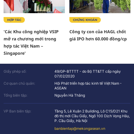
HỢP TÁC
CHỨNG KHOÁN
'Các Khu công nghiệp VSIP
Công ty con của HAGL chốt
mở ra chương mới trong
giá IPO hơn 60.000 đồng/cp
hợp tác Việt Nam –
Singapore'
Giấy phép số:
49/GP-BTTTT - do Bộ TT&TT cấp ngày
07/02/2020
Cơ quan chủ quản:
Hội Phát triển hợp tác kinh tế Việt Nam -
ASEAN
Tổng biên tập:
Nguyễn Hà Thắng
VP Ban biên tập:
Tầng 5, Lê Xuân 2 Building, Lô C15/D21 Khu
đô thị mới Cầu Giấy, Ngõ 100 Dịch Vọng Hâụ,
P. Cầu Giấy, Hà Nội
banbientap@mekongasean.vn