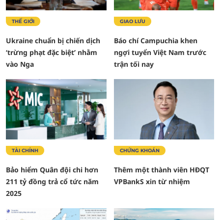
THẾ GIỚI
GIAO LƯU
Ukraine chuẩn bị chiến dịch
Báo chí Campuchia khen
‘trừng phạt đặc biệt’ nhằm
ngợi tuyển Việt Nam trước
vào Nga
trận tối nay
TÀI CHÍNH
CHỨNG KHOÁN
Bảo hiểm Quân đội chi hơn
Thêm một thành viên HĐQT
211 tỷ đồng trả cổ tức năm
VPBankS xin từ nhiệm
2025