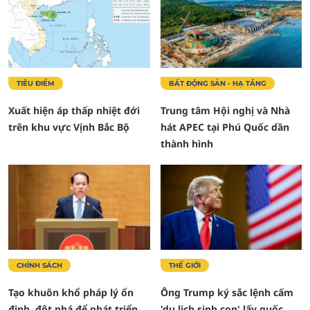
TIÊU ĐIỂM
BẤT ĐỘNG SẢN - HẠ TẦNG
Xuất hiện áp thấp nhiệt đới
Trung tâm Hội nghị và Nhà
trên khu vực Vịnh Bắc Bộ
hát APEC tại Phú Quốc dần
thành hình
CHÍNH SÁCH
THẾ GIỚI
Tạo khuôn khổ pháp lý ổn
Ông Trump ký sắc lệnh cấm
định, đột phá để phát triển
'du lịch sinh con' lấy quốc