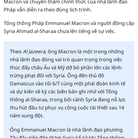
Macron và chuyến thăm chính thức của nhà lãnh đạo
Pháp vẫn diễn ra theo đúng lịch trình.
Tổng thống Pháp Emmanuel Macron và người đồng cấp
Syria Ahmad al-Sharaa chưa lên tiếng về sự việc.
Theo
Al Jazeera
, ông Macron là một trong những
nhà lãnh đạo đóng vai trò quan trọng trong việc
thúc đẩy châu Âu và Mỹ dỡ bỏ phần lớn các lệnh
trừng phạt đối với Syria. Ông đến thủ đô
Damascus vào tối 6/7 cùng một phái đoàn kinh tế
và dự kiến sẽ ký các biên bản ghi nhớ với Tổng
thống al-Sharaa, trong bối cảnh Syria đang nỗ lực
thu hút đầu tư phục vụ công cuộc tái thiết sau 14
năm xung đột.
Ông Emmanuel Macron là nhà lãnh đạo phương
Tây đầu tiên đến thăm Syria kể từ khi Tổng thống