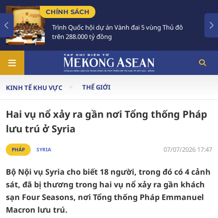
TIÊU ĐIỂM
ành đai 5 vùng Thủ đô
Tổng Bí thư, Chủ tịch nước
Australia và New Zealand
THẾ GIỚI
KINH TẾ KHU VỰC
Hai vụ nổ xảy ra gần nơi Tổng thống Pháp
lưu trú ở Syria
07/07/2026 17:47
PHÁP
SYRIA
Bộ Nội vụ Syria cho biết 18 người, trong đó có 4 cảnh
sát, đã bị thương trong hai vụ nổ xảy ra gần khách
sạn Four Seasons, nơi Tổng thống Pháp Emmanuel
Macron lưu trú.