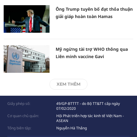
Ông Trump tuyên bố đạt thỏa thuận
giải giáp hoàn toàn Hamas
Mỹ ngừng tài trợ WHO thông qua
Liên minh vaccine Gavi
XEM THÊM
Giấy phép số:
49/GP-BTTTT - do Bộ TT&TT cấp ngày
07/02/2020
Cơ quan chủ quản:
Hội Phát triển hợp tác kinh tế Việt Nam -
ASEAN
Tổng biên tập:
Nguyễn Hà Thắng