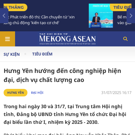
TIÊU ĐIỂM
Bế mạc Hội nghị Ngoại giao 33: Đối ngoại bước
vào giai đoạn hành động mới
TIÊU ĐIỂM
SỰ KIỆN
Hưng Yên hướng đến công nghiệp hiện
đại, dịch vụ chất lượng cao
31/07/2025 16:17
HƯNG YÊN
ĐẠI HỘI
Trong hai ngày 30 và 31/7, tại Trung tâm Hội nghị
tỉnh, Đảng bộ UBND tỉnh Hưng Yên tổ chức Đại hội
đại biểu lần thứ I, nhiệm kỳ 2025 - 2030.