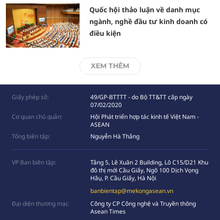
Quốc hội thảo luận về danh mục
ngành, nghề đầu tư kinh doanh có
điều kiện
XEM THÊM
Giấy phép số:
49/GP-BTTTT - do Bộ TT&TT cấp ngày
07/02/2020
Cơ quan chủ quản:
Hội Phát triển hợp tác kinh tế Việt Nam -
ASEAN
Tổng biên tập:
Nguyễn Hà Thắng
VP Ban biên tập:
Tầng 5, Lê Xuân 2 Building, Lô C15/D21 Khu
đô thị mới Cầu Giấy, Ngõ 100 Dịch Vọng
Hâụ, P. Cầu Giấy, Hà Nội
banbientap@mekongasean.vn
Đại diện thương mại:
Công ty CP Công nghệ và Truyền thông
Asean Times