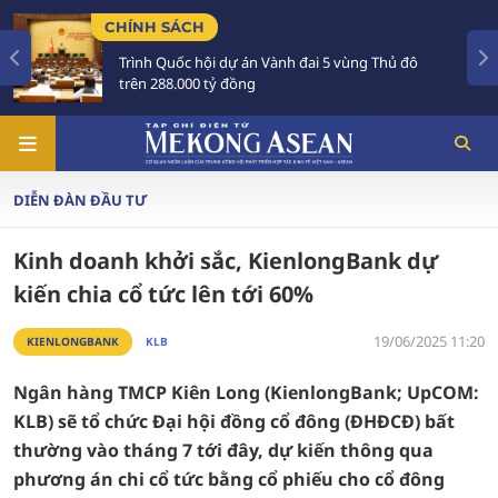
TIÊU ĐIỂM
n Vành đai 5 vùng Thủ đô
Tổng Bí thư, Chủ tịch n
Australia và New Zealan
DIỄN ĐÀN ĐẦU TƯ
Kinh doanh khởi sắc, KienlongBank dự
kiến chia cổ tức lên tới 60%
19/06/2025 11:20
KIENLONGBANK
KLB
Ngân hàng TMCP Kiên Long (KienlongBank; UpCOM:
KLB) sẽ tổ chức Đại hội đồng cổ đông (ĐHĐCĐ) bất
thường vào tháng 7 tới đây, dự kiến thông qua
phương án chi cổ tức bằng cổ phiếu cho cổ đông