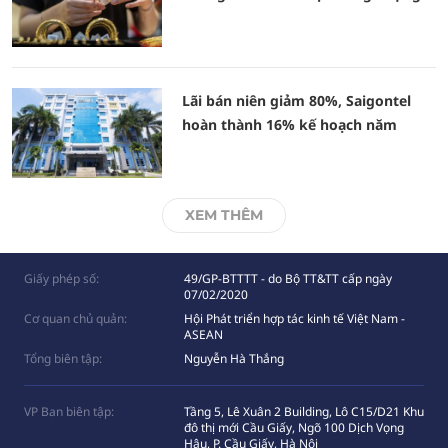
Lãi bán niên giảm 80%, Saigontel
hoàn thành 16% kế hoạch năm
XEM THÊM
Giấy phép số:
49/GP-BTTTT - do Bộ TT&TT cấp ngày
07/02/2020
Cơ quan chủ quản:
Hội Phát triển hợp tác kinh tế Việt Nam -
ASEAN
Tổng biên tập:
Nguyễn Hà Thắng
VP Ban biên tập:
Tầng 5, Lê Xuân 2 Building, Lô C15/D21 Khu
đô thị mới Cầu Giấy, Ngõ 100 Dịch Vọng
Hâụ, P. Cầu Giấy, Hà Nội