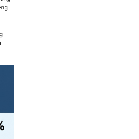
êng
ng
m