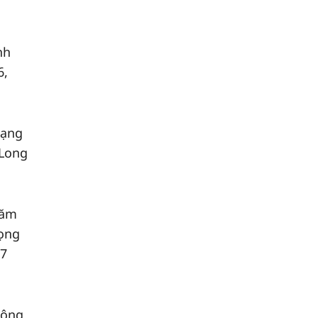
nh
6,
hạng
 Long
năm
rọng
97
công