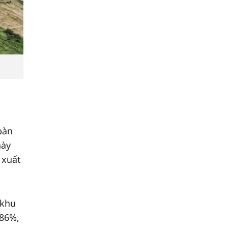
bàn
này
 xuất
(khu
,86%,