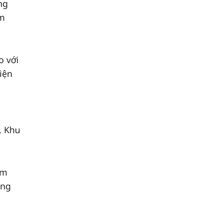
ng
ẩm
o với
iện
. Khu
ăm
ộng