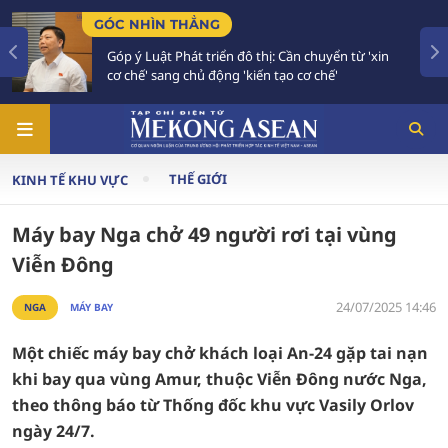
N THẲNG
TIÊU ĐIỂM
t Phát triển đô thị: Cần chuyển từ 'xin
Bế mạc Hội ng
ang chủ động 'kiến tạo cơ chế'
vào giai đoạ
THẾ GIỚI
KINH TẾ KHU VỰC
Máy bay Nga chở 49 người rơi tại vùng
Viễn Đông
24/07/2025 14:46
NGA
MÁY BAY
Một chiếc máy bay chở khách loại An-24 gặp tai nạn
khi bay qua vùng Amur, thuộc Viễn Đông nước Nga,
theo thông báo từ Thống đốc khu vực Vasily Orlov
ngày 24/7.