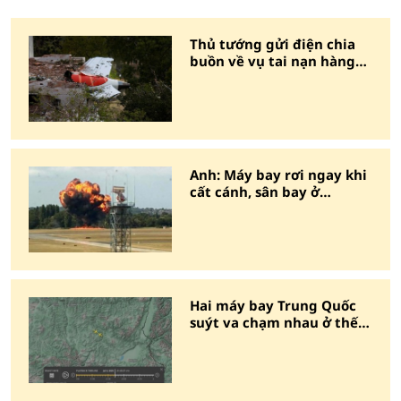
Thủ tướng gửi điện chia
buồn về vụ tai nạn hàng
không tại Ấn Độ
Anh: Máy bay rơi ngay khi
cất cánh, sân bay ở
London đóng cửa
Hai máy bay Trung Quốc
suýt va chạm nhau ở thế
đối đầu