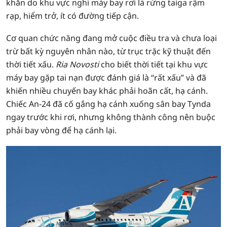
khăn do khu vực nghi máy bay rơi là rừng taiga rậm
rạp, hiểm trở, ít có đường tiếp cận.
Cơ quan chức năng đang mở cuộc điều tra và chưa loại
trừ bất kỳ nguyên nhân nào, từ trục trặc kỹ thuật đến
thời tiết xấu.
Ria Novosti
cho biết thời tiết tại khu vực
máy bay gặp tai nạn được đánh giá là “rất xấu” và đã
khiến nhiều chuyến bay khác phải hoãn cất, hạ cánh.
Chiếc An-24 đã cố gắng hạ cánh xuống sân bay Tynda
ngay trước khi rơi, nhưng không thành công nên buộc
phải bay vòng để hạ cánh lại.