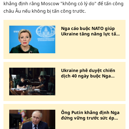
khẳng định rằng Moscow "không có lý do" để tấn công
châu Âu nếu không bị tấn công trước.
Nga cáo buộc NATO giúp
Ukraine tăng năng lực tấn
công tầm xa
Ukraine phê duyệt chiến
dịch 40 ngày buộc Nga
chấm dứt xung đột
Ông Putin khẳng định Nga
đứng vững trước sức ép
từ phương Tây