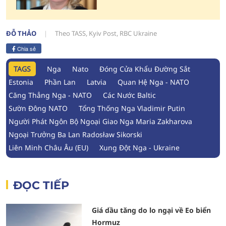
ĐỖ THẢO
Theo TASS, Kyiv Post, RBC Ukraine
Chia sẻ
TAGS
Nga
Nato
Đóng Cửa Khẩu Đường Sắt
Estonia
Phần Lan
Latvia
Quan Hệ Nga - NATO
Căng Thẳng Nga - NATO
Các Nước Baltic
Sườn Đông NATO
Tổng Thống Nga Vladimir Putin
Người Phát Ngôn Bộ Ngoại Giao Nga Maria Zakharova
Ngoại Trưởng Ba Lan Radosław Sikorski
Liên Minh Châu Âu (EU)
Xung Đột Nga - Ukraine
ĐỌC TIẾP
Giá dầu tăng do lo ngại về Eo biển
Hormuz