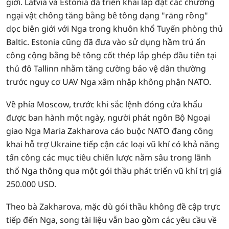
giới. Latvia và Estonia đã triển khai lắp đặt các chướng
ngại vật chống tăng bằng bê tông dạng "răng rồng"
dọc biên giới với Nga trong khuôn khổ Tuyến phòng thủ
Baltic. Estonia cũng đã đưa vào sử dụng hầm trú ẩn
công cộng bằng bê tông cốt thép lắp ghép đầu tiên tại
thủ đô Tallinn nhằm tăng cường bảo vệ dân thường
trước nguy cơ UAV Nga xâm nhập không phận NATO.
Về phía Moscow, trước khi sắc lệnh đóng cửa khẩu
được ban hành một ngày, người phát ngôn Bộ Ngoại
giao Nga Maria Zakharova cáo buộc NATO đang công
khai hỗ trợ Ukraine tiếp cận các loại vũ khí có khả năng
tấn công các mục tiêu chiến lược nằm sâu trong lãnh
thổ Nga thông qua một gói thầu phát triển vũ khí trị giá
250.000 USD.
Theo bà Zakharova, mặc dù gói thầu không đề cập trực
tiếp đến Nga, song tài liệu vẫn bao gồm các yêu cầu về