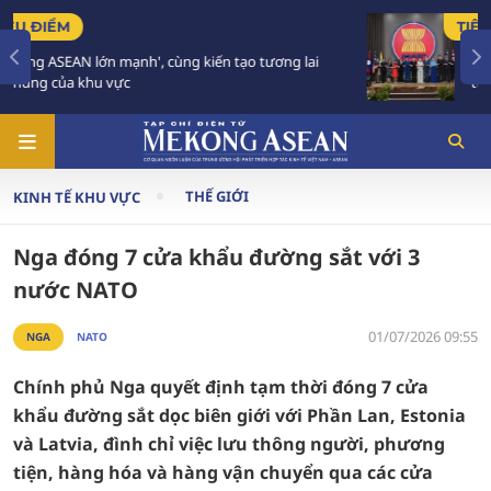
TIÊU ĐIỂM
g lai
59 năm ASEAN: Giữ vững đoàn kết, định hình
tương lai
THẾ GIỚI
KINH TẾ KHU VỰC
Nga đóng 7 cửa khẩu đường sắt với 3
nước NATO
01/07/2026 09:55
NGA
NATO
Chính phủ Nga quyết định tạm thời đóng 7 cửa
khẩu đường sắt dọc biên giới với Phần Lan, Estonia
và Latvia, đình chỉ việc lưu thông người, phương
tiện, hàng hóa và hàng vận chuyển qua các cửa