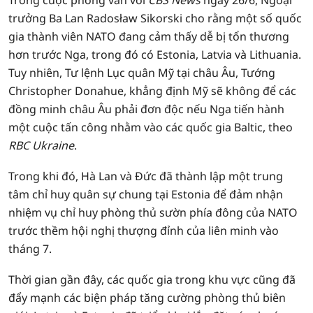
Trong cuộc phỏng vấn với
CBS News
ngày 26/6, Ngoại
trưởng Ba Lan Radosław Sikorski cho rằng một số quốc
gia thành viên NATO đang cảm thấy dễ bị tổn thương
hơn trước Nga, trong đó có Estonia, Latvia và Lithuania.
Tuy nhiên, Tư lệnh Lục quân Mỹ tại châu Âu, Tướng
Christopher Donahue, khẳng định Mỹ sẽ không để các
đồng minh châu Âu phải đơn độc nếu Nga tiến hành
một cuộc tấn công nhằm vào các quốc gia Baltic, theo
RBC Ukraine
.
Trong khi đó, Hà Lan và Đức đã thành lập một trung
tâm chỉ huy quân sự chung tại Estonia để đảm nhận
nhiệm vụ chỉ huy phòng thủ sườn phía đông của NATO
trước thềm hội nghị thượng đỉnh của liên minh vào
tháng 7.
Thời gian gần đây, các quốc gia trong khu vực cũng đã
đẩy mạnh các biện pháp tăng cường phòng thủ biên