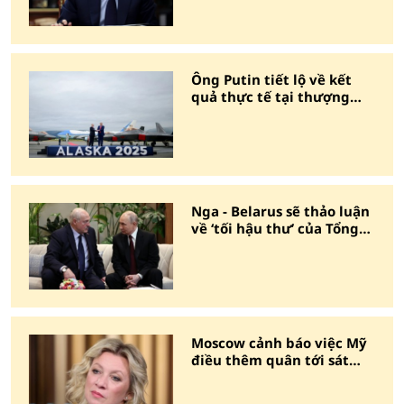
Ông Putin tiết lộ về kết
quả thực tế tại thượng
đỉnh Nga - Mỹ ở Alaska
Nga - Belarus sẽ thảo luận
về ‘tối hậu thư’ của Tổng
thống Zelensky
Moscow cảnh báo việc Mỹ
điều thêm quân tới sát
biên giới Nga