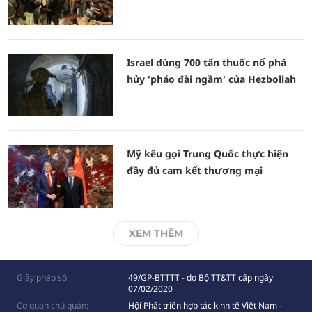
Israel dùng 700 tấn thuốc nổ phá
hủy 'pháo đài ngầm' của Hezbollah
Mỹ kêu gọi Trung Quốc thực hiện
đầy đủ cam kết thương mại
XEM THÊM
Giấy phép số:
49/GP-BTTTT - do Bộ TT&TT cấp ngày
07/02/2020
Cơ quan chủ quản:
Hội Phát triển hợp tác kinh tế Việt Nam -