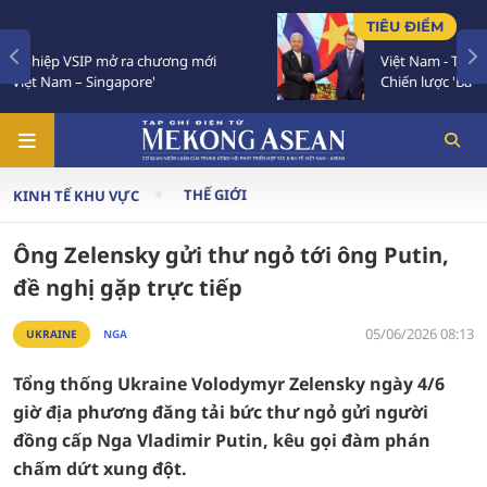
TIÊU ĐIỂM
i
Việt Nam - Thái Lan nhất trí triển khai thực chất
Chiến lược 'Ba kết nối'
THẾ GIỚI
KINH TẾ KHU VỰC
Ông Zelensky gửi thư ngỏ tới ông Putin,
đề nghị gặp trực tiếp
05/06/2026 08:13
UKRAINE
NGA
Tổng thống Ukraine Volodymyr Zelensky ngày 4/6
giờ địa phương đăng tải bức thư ngỏ gửi người
đồng cấp Nga Vladimir Putin, kêu gọi đàm phán
chấm dứt xung đột.