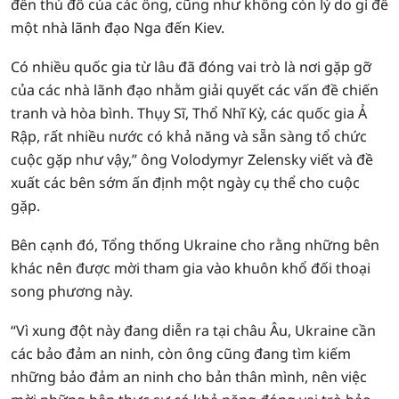
đến thủ đô của các ông, cũng như không còn lý do gì để
một nhà lãnh đạo Nga đến Kiev.
Có nhiều quốc gia từ lâu đã đóng vai trò là nơi gặp gỡ
của các nhà lãnh đạo nhằm giải quyết các vấn đề chiến
tranh và hòa bình. Thụy Sĩ, Thổ Nhĩ Kỳ, các quốc gia Ả
Rập, rất nhiều nước có khả năng và sẵn sàng tổ chức
cuộc gặp như vậy,” ông Volodymyr Zelensky viết và đề
xuất các bên sớm ấn định một ngày cụ thể cho cuộc
gặp.
Bên cạnh đó, Tổng thống Ukraine cho rằng những bên
khác nên được mời tham gia vào khuôn khổ đối thoại
song phương này.
“Vì xung đột này đang diễn ra tại châu Âu, Ukraine cần
các bảo đảm an ninh, còn ông cũng đang tìm kiếm
những bảo đảm an ninh cho bản thân mình, nên việc