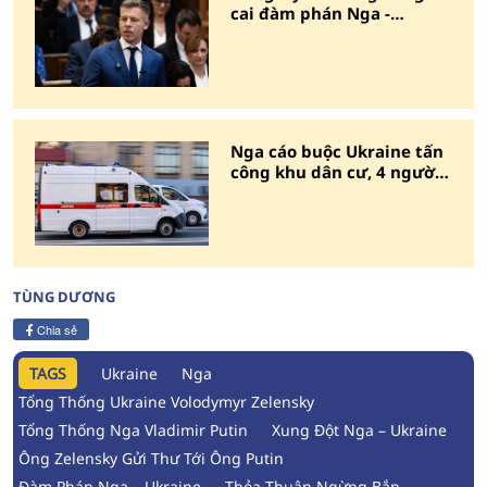
cai đàm phán Nga -
Ukraine
Nga cáo buộc Ukraine tấn
công khu dân cư, 4 người
thiệt mạng
TÙNG DƯƠNG
Chia sẻ
TAGS
Ukraine
Nga
Tổng Thống Ukraine Volodymyr Zelensky
Tổng Thống Nga Vladimir Putin
Xung Đột Nga – Ukraine
Ông Zelensky Gửi Thư Tới Ông Putin
Đàm Phán Nga – Ukraine
Thỏa Thuận Ngừng Bắn