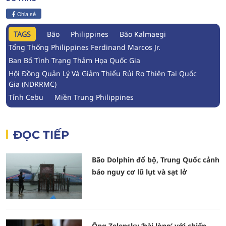
Chia sẻ
TAGS
Bão
Philippines
Bão Kalmaegi
Tổng Thống Philippines Ferdinand Marcos Jr.
Ban Bố Tình Trạng Thảm Họa Quốc Gia
Hội Đồng Quản Lý Và Giảm Thiểu Rủi Ro Thiên Tai Quốc
Gia (NDRRMC)
Tỉnh Cebu
Miền Trung Philippines
ĐỌC TIẾP
Bão Dolphin đổ bộ, Trung Quốc cảnh
báo nguy cơ lũ lụt và sạt lở
Ông Zelensky ‘hài lòng’ với chiến