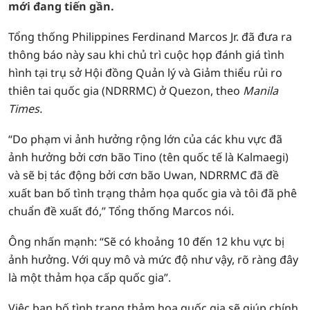
mới đang tiến gần.
Tổng thống Philippines Ferdinand Marcos Jr. đã đưa ra
thông báo này sau khi chủ trì cuộc họp đánh giá tình
hình tại trụ sở Hội đồng Quản lý và Giảm thiểu rủi ro
thiên tai quốc gia (NDRRMC) ở Quezon, theo
Manila
Times.
“Do phạm vi ảnh hưởng rộng lớn của các khu vực đã
ảnh hưởng bởi cơn bão Tino (tên quốc tế là Kalmaegi)
và sẽ bị tác động bởi cơn bão Uwan, NDRRMC đã đề
xuất ban bố tình trạng thảm họa quốc gia và tôi đã phê
chuẩn đề xuất đó,” Tổng thống Marcos nói.
Ông nhấn mạnh: “Sẽ có khoảng 10 đến 12 khu vực bị
ảnh hưởng. Với quy mô và mức độ như vậy, rõ ràng đây
là một thảm họa cấp quốc gia”.
Việc ban bố tình trạng thảm họa quốc gia sẽ giúp chính