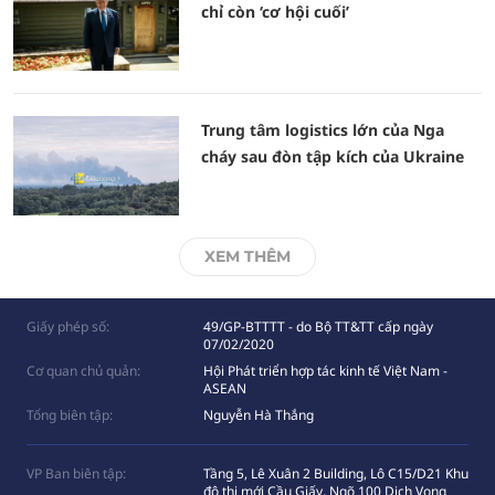
chỉ còn ‘cơ hội cuối’
Trung tâm logistics lớn của Nga
cháy sau đòn tập kích của Ukraine
XEM THÊM
Giấy phép số:
49/GP-BTTTT - do Bộ TT&TT cấp ngày
07/02/2020
Cơ quan chủ quản:
Hội Phát triển hợp tác kinh tế Việt Nam -
ASEAN
Tổng biên tập:
Nguyễn Hà Thắng
VP Ban biên tập:
Tầng 5, Lê Xuân 2 Building, Lô C15/D21 Khu
đô thị mới Cầu Giấy, Ngõ 100 Dịch Vọng