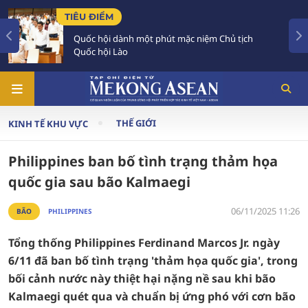
ĐIỂM
TIÊU ĐIỂM
hội dành một phút mặc niệm Chủ tịch
Hợp tác k
hội Lào
quan hệ V
THẾ GIỚI
KINH TẾ KHU VỰC
Philippines ban bố tình trạng thảm họa
quốc gia sau bão Kalmaegi
06/11/2025 11:26
BÃO
PHILIPPINES
Tổng thống Philippines Ferdinand Marcos Jr. ngày
6/11 đã ban bố tình trạng 'thảm họa quốc gia', trong
bối cảnh nước này thiệt hại nặng nề sau khi bão
Kalmaegi quét qua và chuẩn bị ứng phó với cơn bão