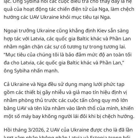
lạc. Ông Sybiha nói các cuộc điều tra cho thấy đây là hệ
quả của hoạt động tác chiến điện tử của Nga, làm chệch
hướng các UAV Ukraine khỏi mục tiêu tại Nga.
Ngoại trưởng Ukraine cũng khẳng định Kiev sẵn sàng
hợp tác với Latvia, các quốc gia Baltic khác và Phần Lan
nhằm ngăn chặn các sự cố tương tự trong tương lai.
“Mục tiêu của chúng tôi là bảo đảm mức độ an toàn tối
đa cho Latvia, các quốc gia Baltic khác và Phần Lan,”
ông Sybiha nhấn mạnh.
Cả Ukraine và Nga đều sử dụng mạng lưới phức tạp
gồm các thiết bị gây nhiễu và giả mạo tín hiệu định vị
nhằm phòng thủ trước các cuộc tấn công quy mô lớn
bằng UAV và tên lửa nhằm vào lãnh thổ của mình, khiến
một số máy bay không người lái đôi khi bị chệch hướng.
Hồi tháng 3/2026, 2 UAV của Ukraine được cho là đã lần
lượt xâm nhập không phận Latvia và Estonia trong bối