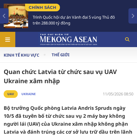
ÁCH
TIÊU ĐIỂM
c hội dự án Vành đai 5 vùng Thủ đô
Tổng Bí thư, 
000 tỷ đồng
Australia và 
THẾ GIỚI
KINH TẾ KHU VỰC
Quan chức Latvia từ chức sau vụ UAV
Ukraine xâm nhập
11/05/2026 08:50
UAV
UKRAINE
Bộ trưởng Quốc phòng Latvia Andris Spruds ngày
10/5 đã tuyên bố từ chức sau vụ 2 máy bay không
người lái (UAV) của Ukraine xâm nhập không phận
Latvia và đánh trúng các cơ sở lưu trữ dầu trên lãnh