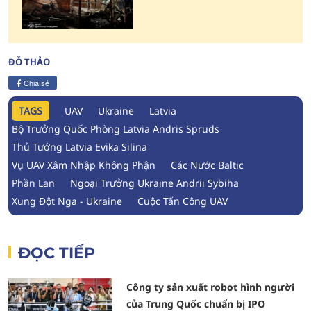
ĐỖ THẢO
Chia sẻ
TAGS
UAV
Ukraine
Latvia
Bộ Trưởng Quốc Phòng Latvia Andris Spruds
Thủ Tướng Latvia Evika Silina
Vụ UAV Xâm Nhập Không Phận
Các Nước Baltic
Phần Lan
Ngoại Trưởng Ukraine Andrii Sybiha
Xung Đột Nga - Ukraine
Cuộc Tấn Công UAV
ĐỌC TIẾP
Công ty sản xuất robot hình người
của Trung Quốc chuẩn bị IPO