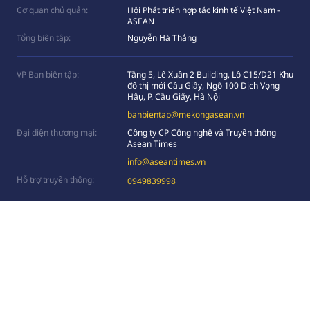
Cơ quan chủ quản:
Hội Phát triển hợp tác kinh tế Việt Nam -
ASEAN
Tổng biên tập:
Nguyễn Hà Thắng
VP Ban biên tập:
Tầng 5, Lê Xuân 2 Building, Lô C15/D21 Khu
đô thị mới Cầu Giấy, Ngõ 100 Dịch Vọng
Hâụ, P. Cầu Giấy, Hà Nội
banbientap@mekongasean.vn
Đại diện thương mại:
Công ty CP Công nghệ và Truyền thông
Asean Times
info@aseantimes.vn
Hỗ trợ truyền thông:
0949839998