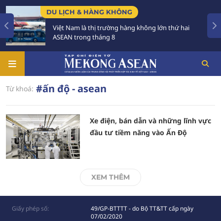
DU LỊCH & HÀNG KHÔNG
Việt Nam là thị trường hàng không lớn thứ hai
ASEAN trong tháng 8
#ấn độ - asean
Từ khoá:
Xe điện, bán dẫn và những lĩnh vực
đầu tư tiềm năng vào Ấn Độ
XEM THÊM
Giấy phép số:
49/GP-BTTTT - do Bộ TT&TT cấp ngày
07/02/2020