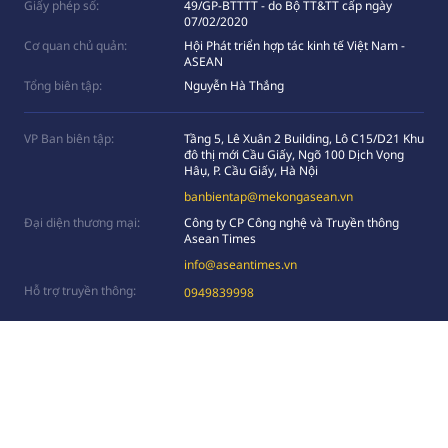
Giấy phép số:
49/GP-BTTTT - do Bộ TT&TT cấp ngày
07/02/2020
Cơ quan chủ quản:
Hội Phát triển hợp tác kinh tế Việt Nam -
ASEAN
Tổng biên tập:
Nguyễn Hà Thắng
VP Ban biên tập:
Tầng 5, Lê Xuân 2 Building, Lô C15/D21 Khu
đô thị mới Cầu Giấy, Ngõ 100 Dịch Vọng
Hâụ, P. Cầu Giấy, Hà Nội
banbientap@mekongasean.vn
Đại diện thương mại:
Công ty CP Công nghệ và Truyền thông
Asean Times
info@aseantimes.vn
Hỗ trợ truyền thông:
0949839998