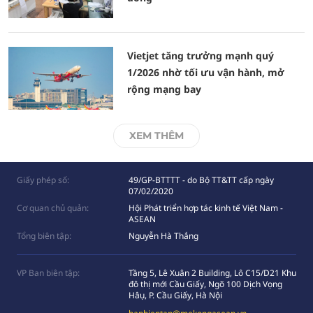
Vietjet tăng trưởng mạnh quý
1/2026 nhờ tối ưu vận hành, mở
rộng mạng bay
XEM THÊM
Giấy phép số:
49/GP-BTTTT - do Bộ TT&TT cấp ngày
07/02/2020
Cơ quan chủ quản:
Hội Phát triển hợp tác kinh tế Việt Nam -
ASEAN
Tổng biên tập:
Nguyễn Hà Thắng
VP Ban biên tập:
Tầng 5, Lê Xuân 2 Building, Lô C15/D21 Khu
đô thị mới Cầu Giấy, Ngõ 100 Dịch Vọng
Hâụ, P. Cầu Giấy, Hà Nội