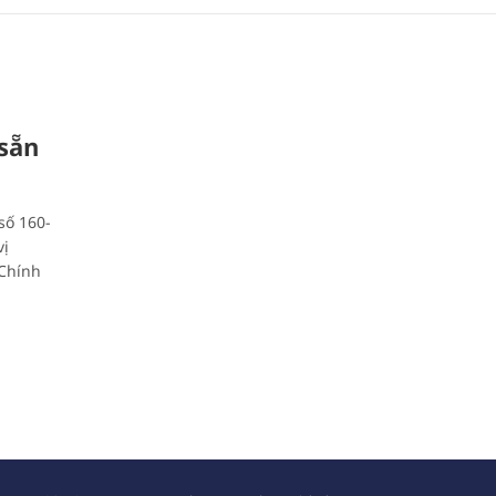
 sẵn
số 160-
vị
 Chính