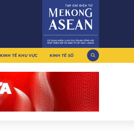
KINH TẾ KHU VỰC
KINH TẾ SỐ