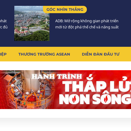
GÓC NHÌN THẲNG
phát
ADB: Mở rộng không gian phát triển
ực đủ
mới từ đột phá thể chế và năng suất
IỆP
THƯƠNG TRƯỜNG ASEAN
DIỄN ĐÀN ĐẦU TƯ