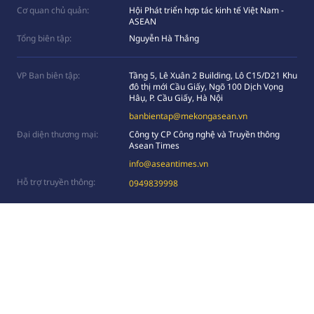
Cơ quan chủ quản:
Hội Phát triển hợp tác kinh tế Việt Nam -
ASEAN
Tổng biên tập:
Nguyễn Hà Thắng
VP Ban biên tập:
Tầng 5, Lê Xuân 2 Building, Lô C15/D21 Khu
đô thị mới Cầu Giấy, Ngõ 100 Dịch Vọng
Hâụ, P. Cầu Giấy, Hà Nội
banbientap@mekongasean.vn
Đại diện thương mại:
Công ty CP Công nghệ và Truyền thông
Asean Times
info@aseantimes.vn
Hỗ trợ truyền thông:
0949839998