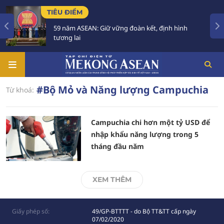
TIÊU ĐIỂM
59 năm ASEAN: Giữ vững đoàn kết, định hình
tương lai
#Bộ Mỏ và Năng lượng Campuchia
Từ khoá:
Campuchia chi hơn một tỷ USD để
nhập khẩu năng lượng trong 5
tháng đầu năm
XEM THÊM
Giấy phép số:
49/GP-BTTTT - do Bộ TT&TT cấp ngày
07/02/2020