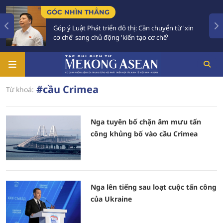
GÓC NHÌN THẲNG
Góp ý Luật Phát triển đô thị: Cần chuyển từ 'xin
cơ chế' sang chủ động 'kiến tạo cơ chế'
#cầu Crimea
Từ khoá:
Nga tuyên bố chặn âm mưu tấn
công khủng bố vào cầu Crimea
Nga lên tiếng sau loạt cuộc tấn công
của Ukraine