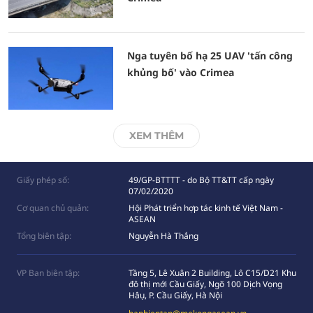
Nga tuyên bố hạ 25 UAV 'tấn công
khủng bố' vào Crimea
XEM THÊM
Giấy phép số:
49/GP-BTTTT - do Bộ TT&TT cấp ngày
07/02/2020
Cơ quan chủ quản:
Hội Phát triển hợp tác kinh tế Việt Nam -
ASEAN
Tổng biên tập:
Nguyễn Hà Thắng
VP Ban biên tập:
Tầng 5, Lê Xuân 2 Building, Lô C15/D21 Khu
đô thị mới Cầu Giấy, Ngõ 100 Dịch Vọng
Hâụ, P. Cầu Giấy, Hà Nội