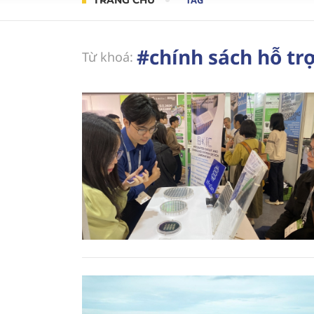
TRANG CHỦ
TAG
#chính sách hỗ tr
Từ khoá: