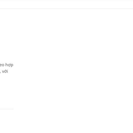
heo hợp
 với