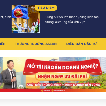
TIÊU ĐIỂM
ết, định
'Cùng ASEAN lớn mạnh', cùng kiến tạo
tương lai chung của khu vực
IỆP
THƯƠNG TRƯỜNG ASEAN
DIỄN ĐÀN ĐẦU TƯ