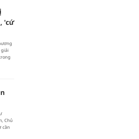
ị
, 'cứ
phương
giải
 trong
ên
ư
m, Chủ
ợ cần