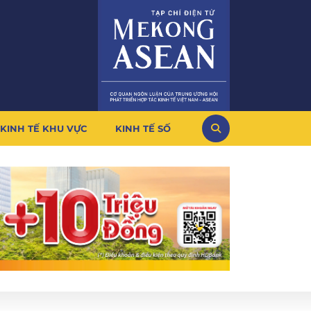
KINH TẾ KHU VỰC
KINH TẾ SỐ