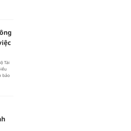
hông
việc
ộ Tài
biểu
h bảo
nh