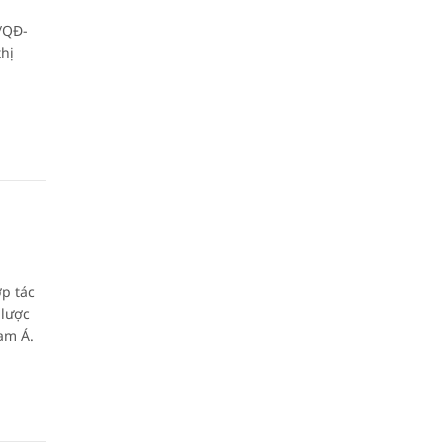
/QĐ-
hị
ợp tác
 lược
am Á.