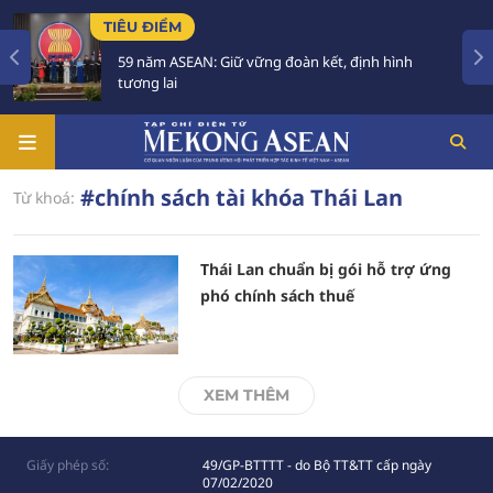
TIÊU ĐIỂM
59 năm ASEAN: Giữ vững đoàn kết, định hình
tương lai
#chính sách tài khóa Thái Lan
Từ khoá:
Thái Lan chuẩn bị gói hỗ trợ ứng
phó chính sách thuế
XEM THÊM
Giấy phép số:
49/GP-BTTTT - do Bộ TT&TT cấp ngày
07/02/2020