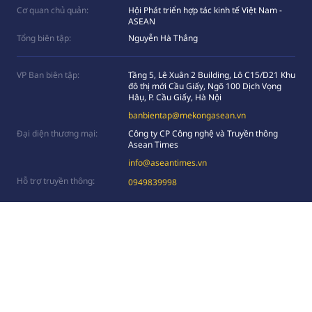
Cơ quan chủ quản:
Hội Phát triển hợp tác kinh tế Việt Nam -
ASEAN
Tổng biên tập:
Nguyễn Hà Thắng
VP Ban biên tập:
Tầng 5, Lê Xuân 2 Building, Lô C15/D21 Khu
đô thị mới Cầu Giấy, Ngõ 100 Dịch Vọng
Hâụ, P. Cầu Giấy, Hà Nội
banbientap@mekongasean.vn
Đại diện thương mại:
Công ty CP Công nghệ và Truyền thông
Asean Times
info@aseantimes.vn
Hỗ trợ truyền thông:
0949839998