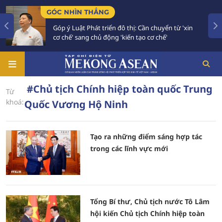
GÓC NHÌN THẲNG
Góp ý Luật Phát triển đô thị: Cần chuyển từ 'xin
cơ chế' sang chủ động 'kiến tạo cơ chế'
#Chủ tịch Chính hiệp toàn quốc Trung
Từ
khoá:
Quốc Vương Hộ Ninh
Tạo ra những điểm sáng hợp tác
trong các lĩnh vực mới
Tổng Bí thư, Chủ tịch nước Tô Lâm
hội kiến Chủ tịch Chính hiệp toàn