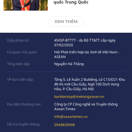
quốc Trung Quốc
XEM THÊM
Giấy phép số:
49/GP-BTTTT - do Bộ TT&TT cấp ngày
07/02/2020
Cơ quan chủ quản:
Hội Phát triển hợp tác kinh tế Việt Nam -
ASEAN
Tổng biên tập:
Nguyễn Hà Thắng
VP Ban biên tập:
Tầng 5, Lê Xuân 2 Building, Lô C15/D21 Khu
đô thị mới Cầu Giấy, Ngõ 100 Dịch Vọng
Hâụ, P. Cầu Giấy, Hà Nội
banbientap@mekongasean.vn
Đại diện thương mại:
Công ty CP Công nghệ và Truyền thông
Asean Times
info@aseantimes.vn
Hỗ trợ truyền thông:
0949839998