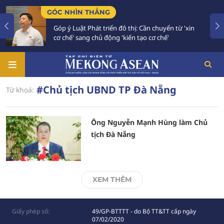
GÓC NHÌN THẲNG
Góp ý Luật Phát triển đô thị: Cần chuyển từ 'xin
cơ chế' sang chủ động 'kiến tạo cơ chế'
#Chủ tịch UBND TP Đà Nẵng
Từ khoá:
Ông Nguyễn Mạnh Hùng làm Chủ
tịch Đà Nẵng
XEM THÊM
Giấy phép số:
49/GP-BTTTT - do Bộ TT&TT cấp ngày
07/02/2020