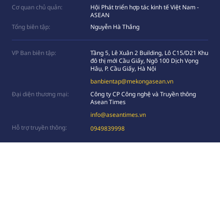
Cơ quan chủ quản:
Hội Phát triển hợp tác kinh tế Việt Nam -
ASEAN
Tổng biên tập:
Nguyễn Hà Thắng
VP Ban biên tập:
Tầng 5, Lê Xuân 2 Building, Lô C15/D21 Khu
đô thị mới Cầu Giấy, Ngõ 100 Dịch Vọng
Hâụ, P. Cầu Giấy, Hà Nội
banbientap@mekongasean.vn
Đại diện thương mại:
Công ty CP Công nghệ và Truyền thông
Asean Times
info@aseantimes.vn
Hỗ trợ truyền thông:
0949839998