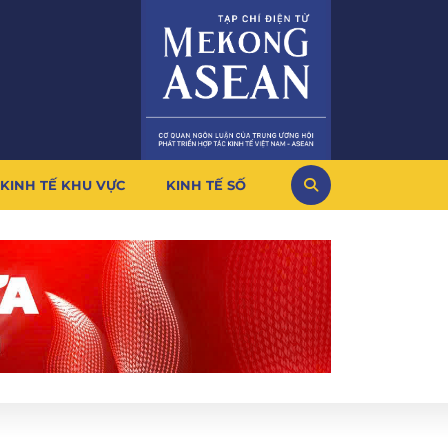
KINH TẾ KHU VỰC
KINH TẾ SỐ