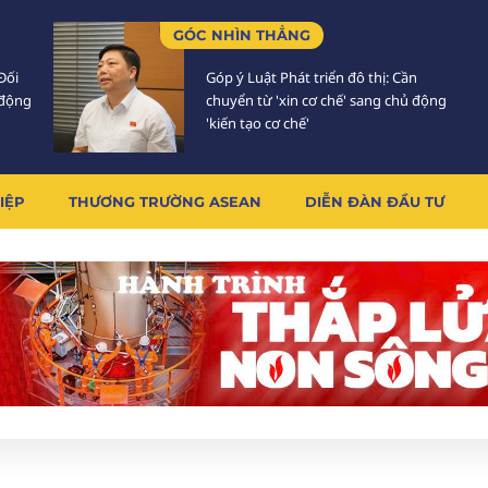
GÓC NHÌN THẲNG
Đối
Góp ý Luật Phát triển đô thị: Cần
 động
chuyển từ 'xin cơ chế' sang chủ động
'kiến tạo cơ chế'
IỆP
THƯƠNG TRƯỜNG ASEAN
DIỄN ĐÀN ĐẦU TƯ