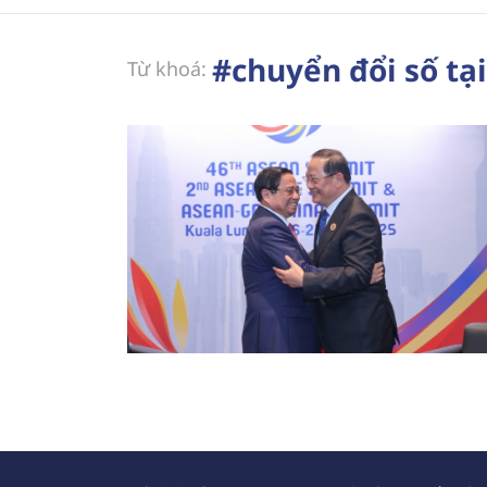
#chuyển đổi số tạ
Từ khoá: