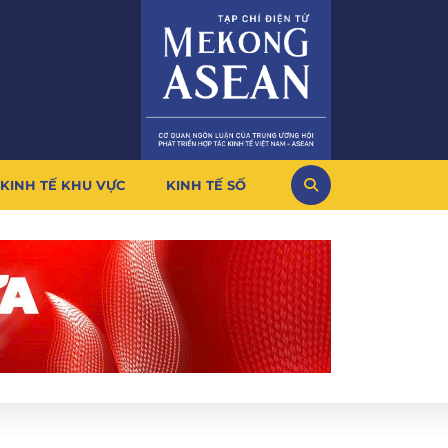
KINH TẾ KHU VỰC
KINH TẾ SỐ