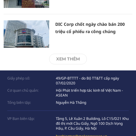
DIC Corp chốt ngày chào bán 200
triệu cổ phiếu ra công chúng
XEM THÊM
Giấy phép số:
49/GP-BTTTT - do Bộ TT&TT cấp ngày
07/02/2020
Cơ quan chủ quản:
Hội Phát triển hợp tác kinh tế Việt Nam -
ASEAN
Tổng biên tập:
Nguyễn Hà Thắng
VP Ban biên tập:
Tầng 5, Lê Xuân 2 Building, Lô C15/D21 Khu
đô thị mới Cầu Giấy, Ngõ 100 Dịch Vọng
Hâụ, P. Cầu Giấy, Hà Nội