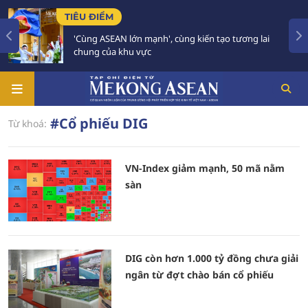
TIÊU ĐIỂM
'Cùng ASEAN lớn mạnh', cùng kiến tạo tương lai
chung của khu vực
#Cổ phiếu DIG
Từ khoá:
VN-Index giảm mạnh, 50 mã nằm
sàn
DIG còn hơn 1.000 tỷ đồng chưa giải
ngân từ đợt chào bán cổ phiếu