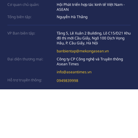
Cơ quan chủ quản:
Hội Phát triển hợp tác kinh tế Việt Nam -
ASEAN
Tổng biên tập:
Nguyễn Hà Thắng
VP Ban biên tập:
Tầng 5, Lê Xuân 2 Building, Lô C15/D21 Khu
đô thị mới Cầu Giấy, Ngõ 100 Dịch Vọng
Hâụ, P. Cầu Giấy, Hà Nội
banbientap@mekongasean.vn
Đại diện thương mại:
Công ty CP Công nghệ và Truyền thông
Asean Times
info@aseantimes.vn
Hỗ trợ truyền thông:
0949839998