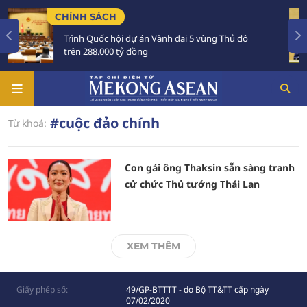
CHÍNH SÁCH
Trình Quốc hội dự án Vành đai 5 vùng Thủ đô
trên 288.000 tỷ đồng
#cuộc đảo chính
Từ khoá:
Con gái ông Thaksin sẵn sàng tranh
cử chức Thủ tướng Thái Lan
XEM THÊM
Giấy phép số:
49/GP-BTTTT - do Bộ TT&TT cấp ngày
07/02/2020