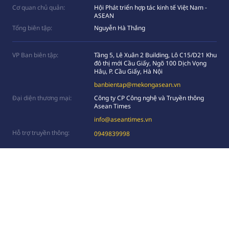
Cơ quan chủ quản:
Hội Phát triển hợp tác kinh tế Việt Nam -
ASEAN
Tổng biên tập:
Nguyễn Hà Thắng
VP Ban biên tập:
Tầng 5, Lê Xuân 2 Building, Lô C15/D21 Khu
đô thị mới Cầu Giấy, Ngõ 100 Dịch Vọng
Hâụ, P. Cầu Giấy, Hà Nội
banbientap@mekongasean.vn
Đại diện thương mại:
Công ty CP Công nghệ và Truyền thông
Asean Times
info@aseantimes.vn
Hỗ trợ truyền thông:
0949839998