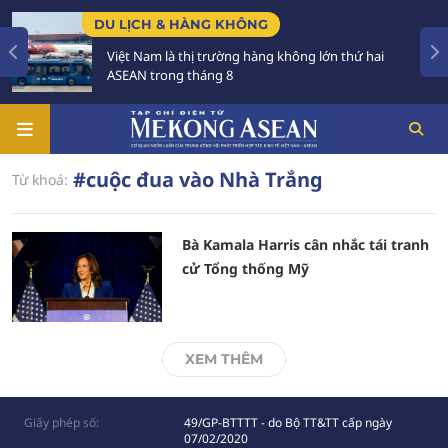
DU LỊCH & HÀNG KHÔNG
Việt Nam là thị trường hàng không lớn thứ hai
ASEAN trong tháng 8
#cuộc đua vào Nhà Trắng
Từ khoá:
Bà Kamala Harris cân nhắc tái tranh
cử Tổng thống Mỹ
XEM THÊM
Giấy phép số:
49/GP-BTTTT - do Bộ TT&TT cấp ngày
07/02/2020