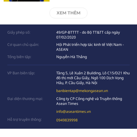
XEM THÊM
Giấy phép số:
49/GP-BTTTT - do Bộ TT&TT cấp ngày
07/02/2020
Cơ quan chủ quản:
Hội Phát triển hợp tác kinh tế Việt Nam -
ASEAN
Tổng biên tập:
Nguyễn Hà Thắng
VP Ban biên tập:
Tầng 5, Lê Xuân 2 Building, Lô C15/D21 Khu
đô thị mới Cầu Giấy, Ngõ 100 Dịch Vọng
Hâụ, P. Cầu Giấy, Hà Nội
banbientap@mekongasean.vn
Đại diện thương mại:
Công ty CP Công nghệ và Truyền thông
Asean Times
info@aseantimes.vn
Hỗ trợ truyền thông:
0949839998