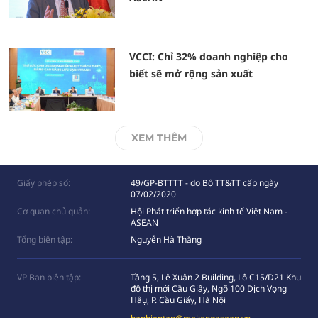
VCCI: Chỉ 32% doanh nghiệp cho
biết sẽ mở rộng sản xuất
XEM THÊM
Giấy phép số:
49/GP-BTTTT - do Bộ TT&TT cấp ngày
07/02/2020
Cơ quan chủ quản:
Hội Phát triển hợp tác kinh tế Việt Nam -
ASEAN
Tổng biên tập:
Nguyễn Hà Thắng
VP Ban biên tập:
Tầng 5, Lê Xuân 2 Building, Lô C15/D21 Khu
đô thị mới Cầu Giấy, Ngõ 100 Dịch Vọng
Hâụ, P. Cầu Giấy, Hà Nội