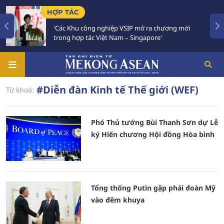
HỢP TÁC
'Các Khu công nghiệp VSIP mở ra chương mới
trong hợp tác Việt Nam – Singapore'
#Diễn đàn Kinh tế Thế giới (WEF)
Từ khoá:
Phó Thủ tướng Bùi Thanh Sơn dự Lễ
ký Hiến chương Hội đồng Hòa bình
Tổng thống Putin gặp phái đoàn Mỹ
vào đêm khuya