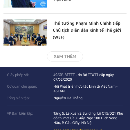
Thủ tướng Phạm Minh Chính tiếp
Chủ tịch Diễn đàn Kinh tế Thế giới
(WEF)
XEM THÊM
Giấy phép số:
49/GP-BTTTT - do Bộ TT&TT cấp ngày
07/02/2020
Cơ quan chủ quản:
Hội Phát triển hợp tác kinh tế Việt Nam -
ASEAN
Tổng biên tập:
Nguyễn Hà Thắng
VP Ban biên tập:
Tầng 5, Lê Xuân 2 Building, Lô C15/D21 Khu
đô thị mới Cầu Giấy, Ngõ 100 Dịch Vọng
Hâụ, P. Cầu Giấy, Hà Nội