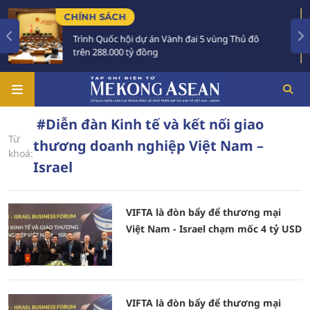
CHÍNH SÁCH
Trình Quốc hội dự án Vành đai 5 vùng Thủ đô
trên 288.000 tỷ đồng
#Diễn đàn Kinh tế và kết nối giao
Từ
thương doanh nghiệp Việt Nam –
khoá:
Israel
VIFTA là đòn bẩy để thương mại
Việt Nam - Israel chạm mốc 4 tỷ USD
VIFTA là đòn bẩy để thương mại