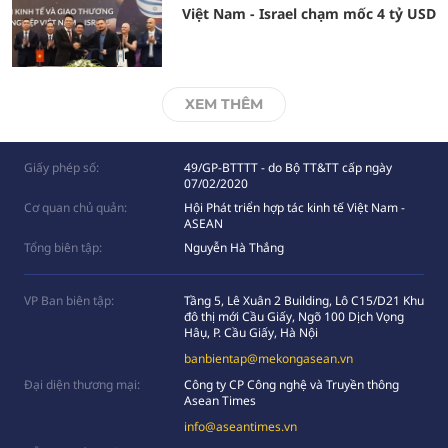
Việt Nam - Israel chạm mốc 4 tỷ USD
XEM THÊM
Giấy phép số:
49/GP-BTTTT - do Bộ TT&TT cấp ngày
07/02/2020
Cơ quan chủ quản:
Hội Phát triển hợp tác kinh tế Việt Nam -
ASEAN
Tổng biên tập:
Nguyễn Hà Thắng
VP Ban biên tập:
Tầng 5, Lê Xuân 2 Building, Lô C15/D21 Khu
đô thị mới Cầu Giấy, Ngõ 100 Dịch Vọng
Hâụ, P. Cầu Giấy, Hà Nội
banbientap@mekongasean.vn
Đại diện thương mại:
Công ty CP Công nghệ và Truyền thông
Asean Times
info@aseantimes.vn