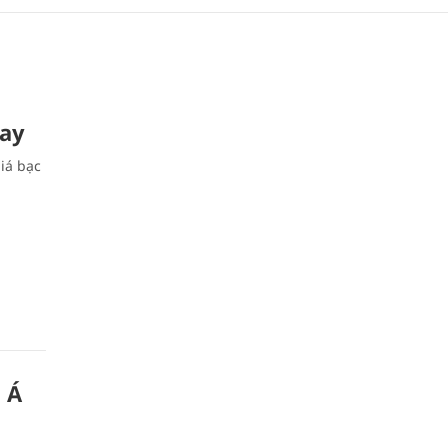
nay
iá bạc
 Á