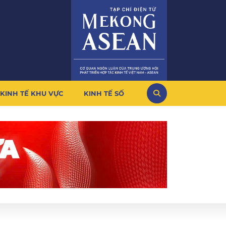
KINH TẾ KHU VỰC
KINH TẾ SỐ