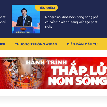
TIÊU ĐIỂM
phát
Ngoại giao khoa học - công nghệ phải
ực đủ
chuyển từ kết nối sang kiến tạo phát
triển
IỆP
THƯƠNG TRƯỜNG ASEAN
DIỄN ĐÀN ĐẦU TƯ