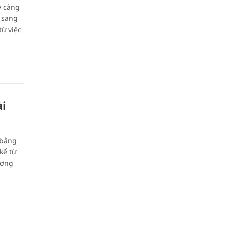
y càng
g sang
ừ việc
ài
 bằng
kể từ
ương