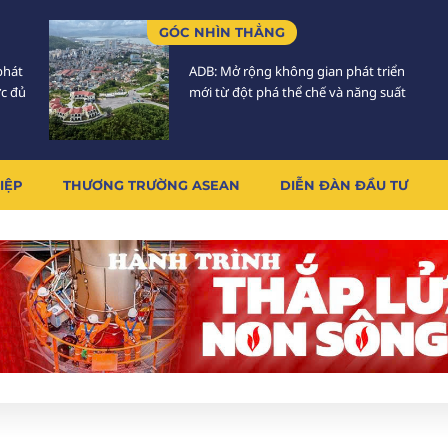
GÓC NHÌN THẲNG
phát
ADB: Mở rộng không gian phát triển
ực đủ
mới từ đột phá thể chế và năng suất
IỆP
THƯƠNG TRƯỜNG ASEAN
DIỄN ĐÀN ĐẦU TƯ