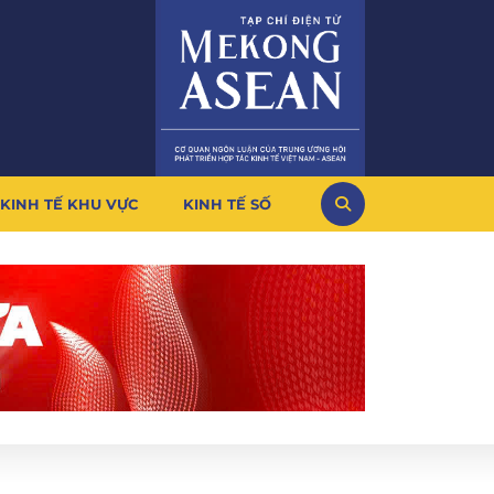
KINH TẾ KHU VỰC
KINH TẾ SỐ