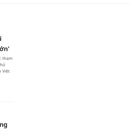
i
lớn'
ác tham
Thủ
 Việt
òng