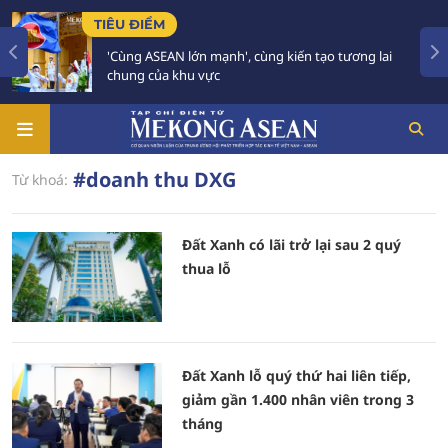
TIÊU ĐIỂM
'Cùng ASEAN lớn mạnh', cùng kiến tạo tương lai
chung của khu vực
#doanh thu DXG
Từ khoá:
Đất Xanh có lãi trở lại sau 2 quý
thua lỗ
Đất Xanh lỗ quý thứ hai liên tiếp,
giảm gần 1.400 nhân viên trong 3
tháng