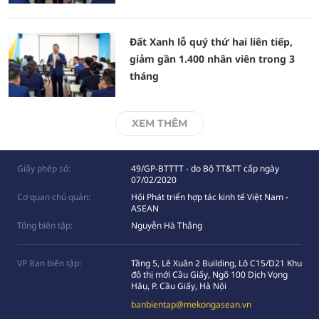
Đất Xanh lỗ quý thứ hai liên tiếp,
giảm gần 1.400 nhân viên trong 3
tháng
XEM THÊM
Giấy phép số:
49/GP-BTTTT - do Bộ TT&TT cấp ngày
07/02/2020
Cơ quan chủ quản:
Hội Phát triển hợp tác kinh tế Việt Nam -
ASEAN
Tổng biên tập:
Nguyễn Hà Thắng
VP Ban biên tập:
Tầng 5, Lê Xuân 2 Building, Lô C15/D21 Khu
đô thị mới Cầu Giấy, Ngõ 100 Dịch Vọng
Hâụ, P. Cầu Giấy, Hà Nội
banbientap@mekongasean.vn