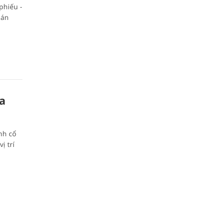
phiếu -
 án
ua
nh cổ
̣ trí