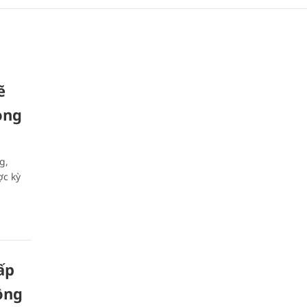
̃
rong
g,
ợc kỳ
́p
đồng