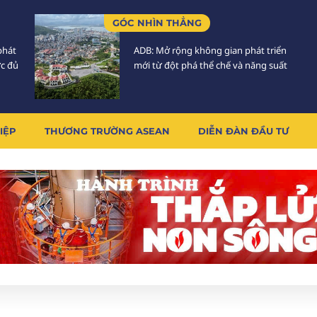
GÓC NHÌN THẲNG
phát
ADB: Mở rộng không gian phát triển
ực đủ
mới từ đột phá thể chế và năng suất
IỆP
THƯƠNG TRƯỜNG ASEAN
DIỄN ĐÀN ĐẦU TƯ