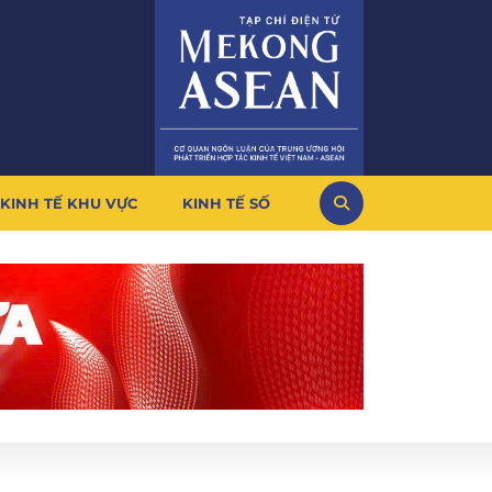
KINH TẾ KHU VỰC
KINH TẾ SỐ