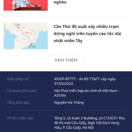
nghèo
Cần Thơ đề xuất xây nhiều trạm
dừng nghỉ trên tuyến cao tốc dài
nhất miền Tây
XEM THÊM
Giấy phép số:
49/GP-BTTTT - do Bộ TT&TT cấp ngày
07/02/2020
Cơ quan chủ quản:
Hội Phát triển hợp tác kinh tế Việt Nam -
ASEAN
Tổng biên tập:
Nguyễn Hà Thắng
VP Ban biên tập:
Tầng 5, Lê Xuân 2 Building, Lô C15/D21 Khu
đô thị mới Cầu Giấy, Ngõ 100 Dịch Vọng
Hâụ, P. Cầu Giấy, Hà Nội