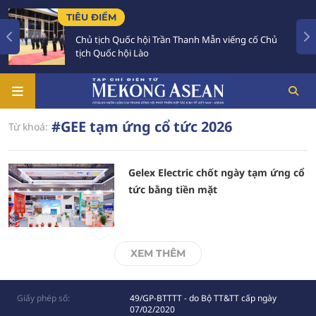
TIÊU ĐIỂM
Chủ tịch Quốc hội Trần Thanh Mẫn viếng cố Chủ
tịch Quốc hội Lào
#GEE tạm ứng cổ tức 2026
Từ khoá:
Gelex Electric chốt ngày tạm ứng cổ
tức bằng tiền mặt
XEM THÊM
Giấy phép số:
49/GP-BTTTT - do Bộ TT&TT cấp ngày
07/02/2020