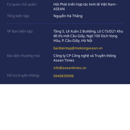
Cơ quan chủ quản:
Hội Phát triển hợp tác kinh tế Việt Nam -
ASEAN
Tổng biên tập:
Nguyễn Hà Thắng
VP Ban biên tập:
Tầng 5, Lê Xuân 2 Building, Lô C15/D21 Khu
đô thị mới Cầu Giấy, Ngõ 100 Dịch Vọng
Hâụ, P. Cầu Giấy, Hà Nội
banbientap@mekongasean.vn
Đại diện thương mại:
Công ty CP Công nghệ và Truyền thông
Asean Times
info@aseantimes.vn
Hỗ trợ truyền thông:
0949839998