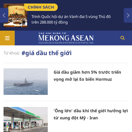
CHÍNH SÁCH
Trình Quốc hội dự án Vành đai 5 vùng Thủ đô
trên 288.000 tỷ đồng
#giá dầu thế giới
Từ khoá:
Giá dầu giảm hơn 5% trước triển
vọng mở lại Eo biển Hormuz
'Ông lớn' dầu khí thế giới hưởng lợi
từ xung đột Mỹ - Iran