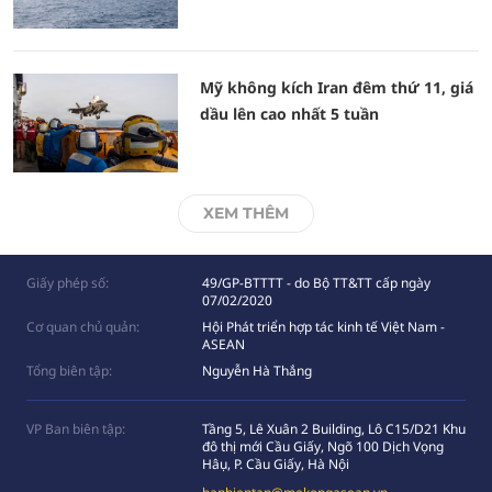
Mỹ không kích Iran đêm thứ 11, giá
dầu lên cao nhất 5 tuần
XEM THÊM
Giấy phép số:
49/GP-BTTTT - do Bộ TT&TT cấp ngày
07/02/2020
Cơ quan chủ quản:
Hội Phát triển hợp tác kinh tế Việt Nam -
ASEAN
Tổng biên tập:
Nguyễn Hà Thắng
VP Ban biên tập:
Tầng 5, Lê Xuân 2 Building, Lô C15/D21 Khu
đô thị mới Cầu Giấy, Ngõ 100 Dịch Vọng
Hâụ, P. Cầu Giấy, Hà Nội